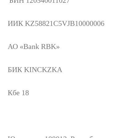
БИН 120540011027
ИИК KZ58821C5VJB10000006
АО «Bank RBK»
БИК
KINCKZKA
Кбе 18