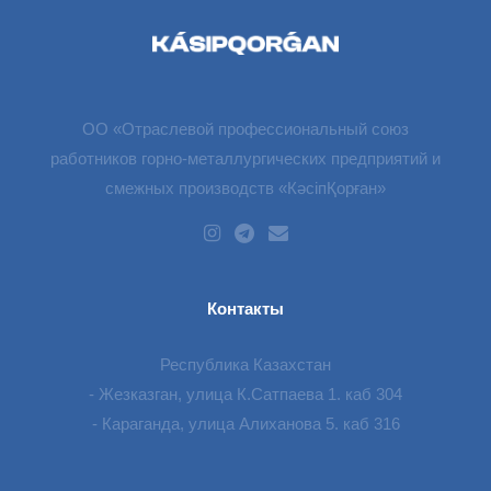
ОО «Отраслевой профессиональный союз
работников горно-металлургических предприятий и
смежных производств «КәсіпҚорған»
Контакты
Республика Казахстан
- Жезказган, улица К.Сатпаева 1. каб 304
- Караганда, улица Алиханова 5. каб 316